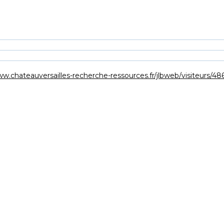
www.chateauversailles-recherche-ressources.fr/jlbweb/visite