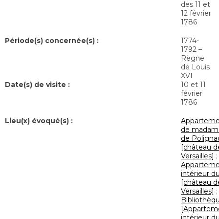
des 11 et
12 février
1786
Période(s) concernée(s) :
1774-
1792 –
Règne
de Louis
XVI
Date(s) de visite :
10 et 11
février
1786
Lieu(x) évoqué(s) :
Apparteme
de madam
de Poligna
[château d
Versailles]
;
Apparteme
intérieur du
[château d
Versailles]
;
Bibliothèq
[Appartem
intérieur d