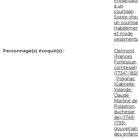
Présentati
à un
courtisan
;
Soirée che
un courtis
Habilleme
et mode
vestimenta
Personnage(s) évoqué(s) :
Clermont
(Frances
Fortescue,
comtesse)
(1734?-182
;
Polignac
(Gabrielle-
Yolande-
Claude-
Martine de
Polastron,
duchesse
de) (1749-
1793),
gouvernan
des enfant