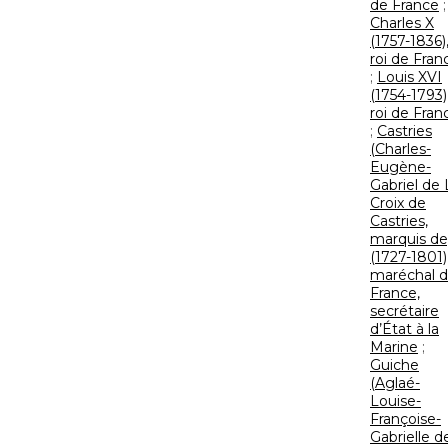
de France
;
Charles X
(1757-1836)
roi de Fran
;
Louis XVI
(1754-1793)
roi de Fran
;
Castries
(Charles-
Eugène-
Gabriel de 
Croix de
Castries,
marquis de
(1727-1801)
maréchal 
France,
secrétaire
d’État à la
Marine
;
Guiche
(Aglaé-
Louise-
Françoise-
Gabrielle d