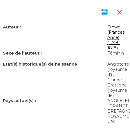
Auteur :
Crewe
(Frances
Anne)
(1748-
1818)
Sexe de l'auteur :
Féminin
État(s) historique(s) de naissance :
Angleterre
(royaume
d’) ;
Grande-
Bretagne
(royaume
de)
Pays actuel(s) :
ANGLETE
; GRANDE-
BRETAGNE
ROYAUME
UNI