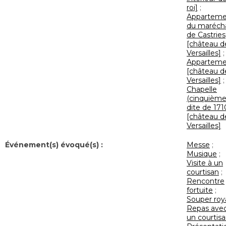
roi]
;
Apparteme
du maréch
de Castries
[château d
Versailles]
;
Apparteme
[château d
Versailles]
;
Chapelle
(cinquième
dite de 171
[château d
Versailles]
Événement(s) évoqué(s) :
Messe
;
Musique
;
Visite à un
courtisan
;
Rencontre
fortuite
;
Souper roy
Repas ave
un courtis