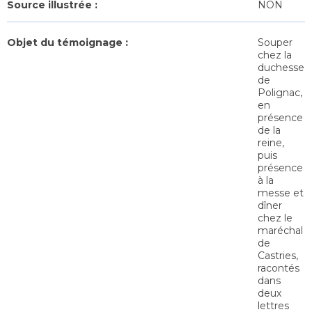
Source illustrée :
NON
Objet du témoignage :
Souper
chez la
duchesse
de
Polignac,
en
présence
de la
reine,
puis
présence
à la
messe et
dîner
chez le
maréchal
de
Castries,
racontés
dans
deux
lettres