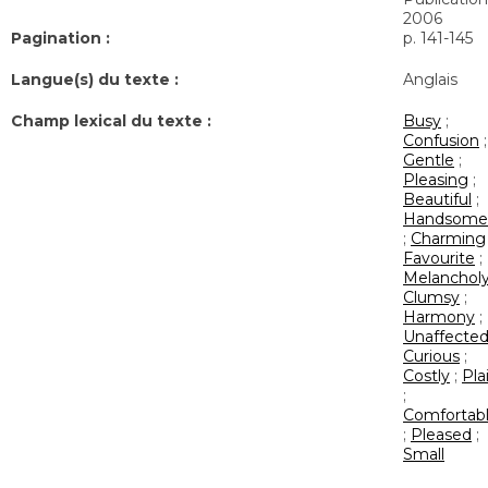
2006
Pagination :
p. 141-145
Langue(s) du texte :
Anglais
Champ lexical du texte :
Busy
;
Confusion
;
Gentle
;
Pleasing
;
Beautiful
;
Handsome
;
Charming
Favourite
;
Melanchol
Clumsy
;
Harmony
;
Unaffecte
Curious
;
Costly
;
Pla
;
Comfortab
;
Pleased
;
Small