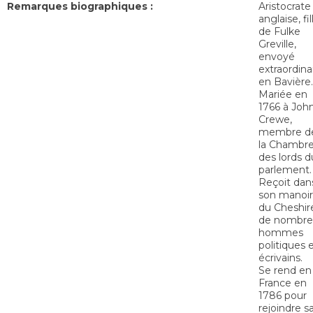
Remarques biographiques :
Aristocrate
anglaise, fil
de Fulke
Greville,
envoyé
extraordina
en Bavière.
Mariée en
1766 à Joh
Crewe,
membre d
la Chambr
des lords d
parlement.
Reçoit dan
son manoir
du Cheshir
de nombre
hommes
politiques 
écrivains.
Se rend en
France en
1786 pour
rejoindre s