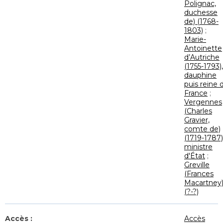
Polignac,
duchesse
de) (1768-
1803)
;
Marie-
Antoinette
d’Autriche
(1755-1793),
dauphine
puis reine 
France
;
Vergennes
(Charles
Gravier,
comte de)
(1719-1787)
ministre
d'État
;
Greville
(Frances
Macartney
(?-?)
Accès :
Accès