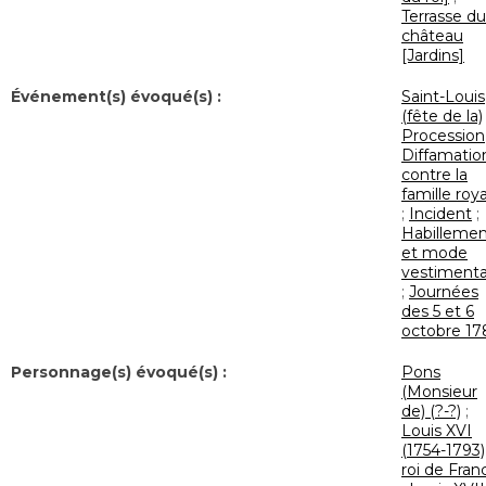
Terrasse du
château
[Jardins]
Événement(s) évoqué(s) :
Saint-Louis
(fête de la)
Procession
Diffamatio
contre la
famille roy
;
Incident
;
Habilleme
et mode
vestimenta
;
Journées
des 5 et 6
octobre 17
Personnage(s) évoqué(s) :
Pons
(Monsieur
de) (?-?)
;
Louis XVI
(1754-1793)
roi de Fran