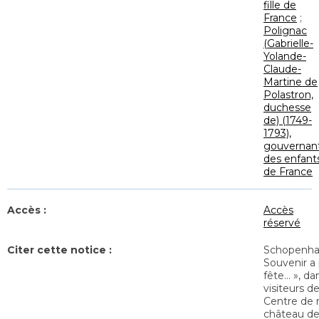
fille de
France
;
Polignac
(Gabrielle-
Yolande-
Claude-
Martine de
Polastron,
duchesse
de) (1749-
1793),
gouvernan
des enfant
de France
Accès :
Accès
réservé
Citer cette notice :
Schopenhau
Souvenir a 
fête… », da
visiteurs de
Centre de 
château de 