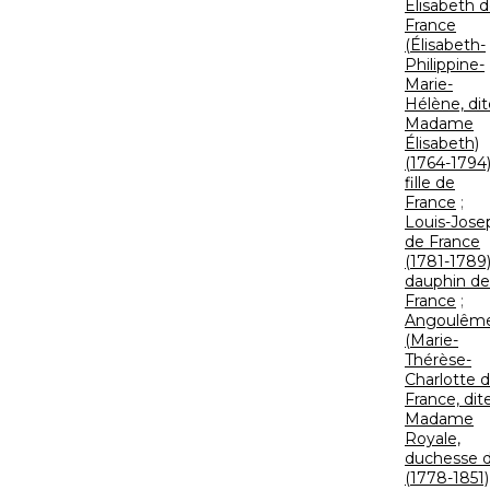
Élisabeth 
France
(Élisabeth-
Philippine-
Marie-
Hélène, dit
Madame
Élisabeth)
(1764-1794)
fille de
France
;
Louis-Jose
de France
(1781-1789)
dauphin de
France
;
Angoulêm
(Marie-
Thérèse-
Charlotte 
France, dit
Madame
Royale,
duchesse d
(1778-1851)