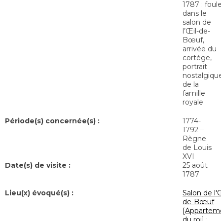
1787 : foul
dans le
salon de
l’Œil-de-
Bœuf,
arrivée du
cortège,
portrait
nostalgiqu
de la
famille
royale
Période(s) concernée(s) :
1774-
1792 –
Règne
de Louis
XVI
Date(s) de visite :
25 août
1787
Lieu(x) évoqué(s) :
Salon de l'Œ
de-Bœuf
[Appartem
du roi]
;