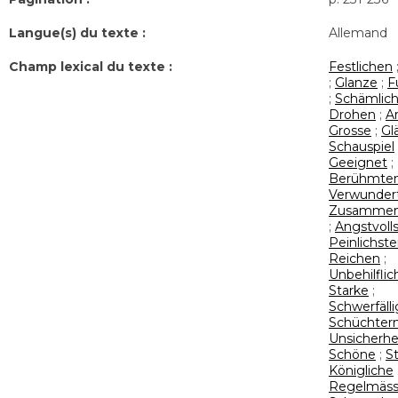
Langue(s) du texte :
Allemand
Champ lexical du texte :
Festlichen
;
Glanze
;
F
;
Schämlic
Drohen
;
A
Grosse
;
Gl
Schauspiel
Geeignet
;
Berühmte
Verwunder
Zusammen
;
Angstvoll
Peinlichst
Reichen
;
Unbehilflic
Starke
;
Schwerfälli
Schüchter
Unsicherhe
Schöne
;
St
Königliche
Regelmäss