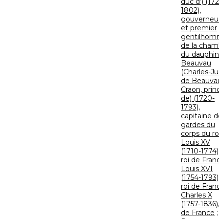
duc d’) (172
1802),
gouverneu
et premier
gentilho
de la cham
du dauphin
Beauvau
(Charles-Ju
de Beauva
Craon, prin
de) (1720-
1793),
capitaine d
gardes du
corps du ro
Louis XV
(1710-1774)
roi de Fran
Louis XVI
(1754-1793)
roi de Fran
Charles X
(1757-1836),
de France
;