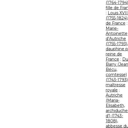
(1764-1794)
fille de Fra
;
Louis XVII
(1755-1824),
de France
;
Marie-
Antoinette
d’Autriche
(1755-1793),
dauphine p
reine de
France
;
D
Barry (Jea
Bécu,
comtesse)
(1743-1793)
maîtresse
royale
;
Autriche
(Maria-
Elisabeth,
archiduche
d’) (1743-
1808),
abbesse d