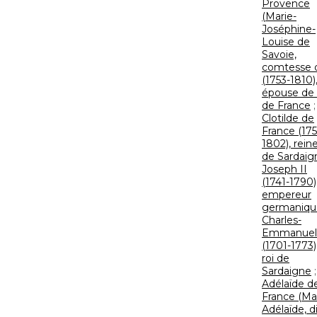
Provence
(Marie-
Joséphine-
Louise de
Savoie,
comtesse 
(1753-1810)
épouse de f
de France
;
Clotilde de
France (175
1802), rein
de Sardaig
Joseph II
(1741-1790)
empereur
germaniqu
Charles-
Emmanuel 
(1701-1773)
roi de
Sardaigne
;
Adélaïde d
France (Ma
Adélaïde, d