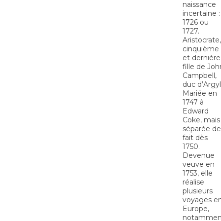
naissance
incertaine :
1726 ou
1727.
Aristocrate,
cinquième
et dernière
fille de Joh
Campbell,
duc d’Argyll
Mariée en
1747 à
Edward
Coke, mais
séparée de
fait dès
1750.
Devenue
veuve en
1753, elle
réalise
plusieurs
voyages e
Europe,
notammen