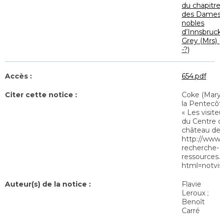
du chapitr
des Dame
nobles
d’Innsbruc
Grey (Mrs) 
-?)
Accès :
654.pdf
Citer cette notice :
Coke (Mary,
la Pentecôt
« Les visite
du Centre 
château de 
http://www
recherche-
ressources.
html=notvi
Auteur(s) de la notice :
Flavie
Leroux ;
Benoît
Carré