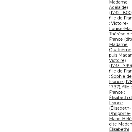
Madame
Adélaïde)
(1732-1800)
fille de Fra
;
Victoire-
Louise-Mar
Thérèse de
France (dit
Madame
Quatrième
puis Mada
Victoire)
(1733-1799)
fille de Fra
;
Sophie de
France (17
1787), fille
France
;
Élisabeth 
France
(Élisabeth-
Philippine-
Marie-Hélè
dite Mada
Élisabeth)