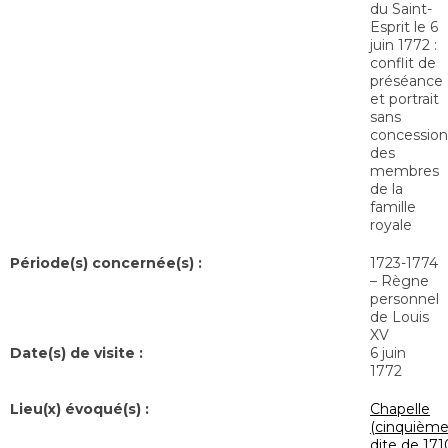
du Saint-
Esprit le 6
juin 1772 :
conflit de
préséance
et portrait
sans
concession
des
membres
de la
famille
royale
Période(s) concernée(s) :
1723-1774
– Règne
personnel
de Louis
XV
Date(s) de visite :
6 juin
1772
Lieu(x) évoqué(s) :
Chapelle
(cinquième
dite de 171