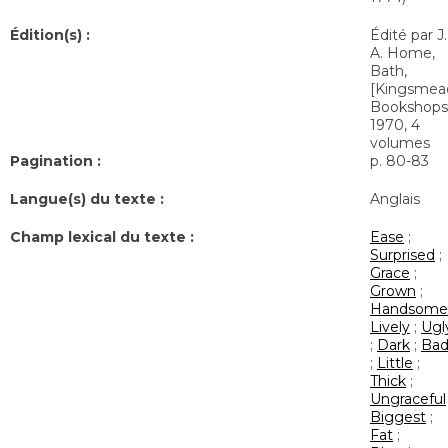
Édition(s) :
Édité par J.
A. Home,
Bath,
[Kingsmea
Bookshops
1970, 4
volumes
Pagination :
p. 80-83
Langue(s) du texte :
Anglais
Champ lexical du texte :
Ease
;
Surprised
;
Grace
;
Grown
;
Handsome
Lively
;
Ugl
;
Dark
;
Ba
;
Little
;
Thick
;
Ungraceful
Biggest
;
Fat
;