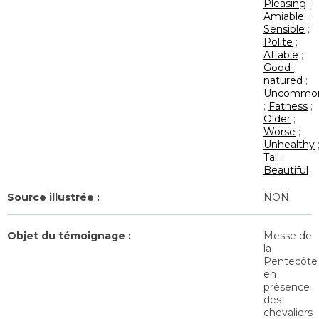
Pleasing
;
Amiable
;
Sensible
;
Polite
;
Affable
;
Good-
natured
;
Uncommo
;
Fatness
;
Older
;
Worse
;
Unhealthy
Tall
;
Beautiful
Source illustrée :
NON
Objet du témoignage :
Messe de
la
Pentecôte
en
présence
des
chevaliers