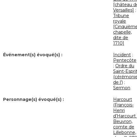
[château d
Versailles]
;
Tribune
royale
[Cinquièm
chapelle,
dite de
1710]
Événement(s) évoqué(s) :
Incident
;
Pentecôte
;
Ordre du
Saint-Espri
(cérémoni
de l’)
;
Sermon
Personnage(s) évoqué(s) :
Harcourt
(François-
Henri
d’Harcourt
Beuvron,
comte de
Lillebonne,