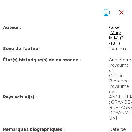
Auteur :
Coke
(Mary,
lady) (?
-1811)
Sexe de l'auteur :
Féminin
État(s) historique(s) de naissance :
Angleterre
(royaume
d’) ;
Grande-
Bretagne
(royaume
de)
Pays actuel(s) :
ANGLETE
; GRANDE-
BRETAGNE
ROYAUME
UNI
Remarques biographiques :
Date de