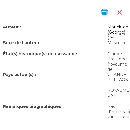
Auteur :
Monckton
(George)
(?-?)
Sexe de l'auteur :
Masculin
État(s) historique(s) de naissance :
Grande-
Bretagne
(royaume
de)
Pays actuel(s) :
GRANDE-
BRETAGN
;
ROYAUME
UNI
Remarques biographiques :
Pas
d’informat
sur l’auteur