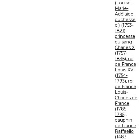
(Louise-
Marie-
Adélaïde,
duchesse
d’) (1753-
1821),
princesse
du sang
;
Charles X
(1757-
1836), roi
de France
;
Louis XVI
(1754-
1793), roi
de France
;
Louis-
Charles de
France
(1785-
1795),
dauphin
de France
;
Raffaello
(1483-