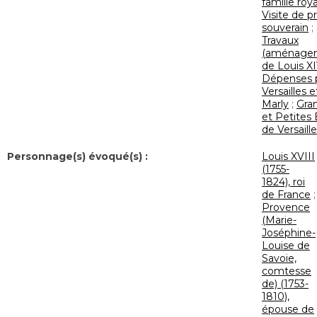
famille roy
Visite de p
souverain
;
Travaux
(aménage
de Louis XI
Dépenses 
Versailles e
Marly
;
Gra
et Petites
de Versaill
Personnage(s) évoqué(s) :
Louis XVIII
(1755-
1824), roi
de France
;
Provence
(Marie-
Joséphine-
Louise de
Savoie,
comtesse
de) (1753-
1810),
épouse de