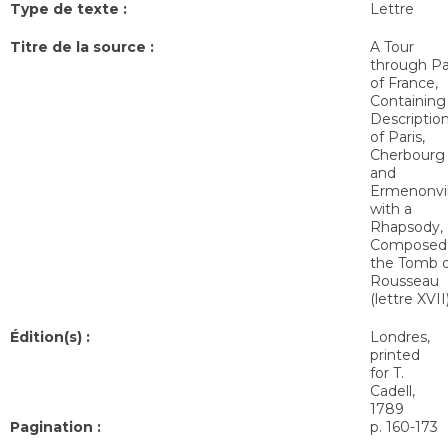
Type de texte :
Lettre
Titre de la source :
A Tour
through Pa
of France,
Containing
Descriptio
of Paris,
Cherbourg
and
Ermenonvil
with a
Rhapsody,
Composed 
the Tomb 
Rousseau
(lettre XVII
Édition(s) :
Londres,
printed
for T.
Cadell,
1789
Pagination :
p. 160-173