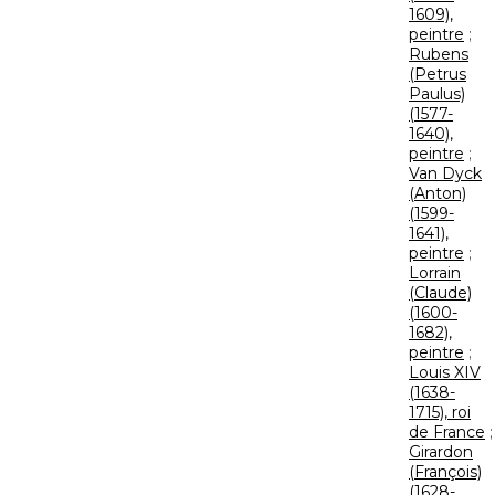
1609),
peintre
;
Rubens
(Petrus
Paulus)
(1577-
1640),
peintre
;
Van Dyck
(Anton)
(1599-
1641),
peintre
;
Lorrain
(Claude)
(1600-
1682),
peintre
;
Louis XIV
(1638-
1715), roi
de France
;
Girardon
(François)
(1628-