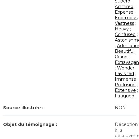
Superb
;
Admired
;
Expense
;
Enormous
Vastness
;
Heavy
;
Confused
;
Astonishm
;
Admiratio
Beautiful
;
Grand
;
Extravaga
;
Wonder
;
Lavished
;
Immense
;
Profusion
;
Extensive
;
Fatigued
Source illustrée :
NON
Objet du témoignage :
Déception
à la
découvert