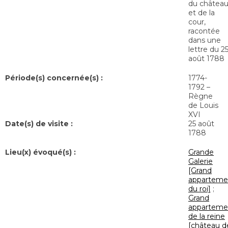
du châtea
et de la
cour,
racontée
dans une
lettre du 2
août 1788
Période(s) concernée(s) :
1774-
1792 –
Règne
de Louis
XVI
Date(s) de visite :
25 août
1788
Lieu(x) évoqué(s) :
Grande
Galerie
[Grand
apparteme
du roi]
;
Grand
apparteme
de la reine
[château d