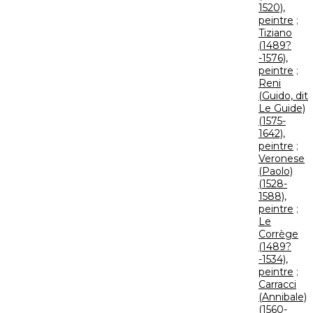
1520),
peintre
;
Tiziano
(1489?
-1576),
peintre
;
Reni
(Guido, dit
Le Guide)
(1575-
1642),
peintre
;
Veronese
(Paolo)
(1528-
1588),
peintre
;
Le
Corrège
(1489?
-1534),
peintre
;
Carracci
(Annibale)
(1560-