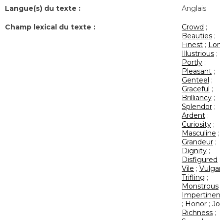
Langue(s) du texte :
Anglais
Champ lexical du texte :
Crowd
;
Beauties
;
Finest
;
Lo
Illustrious
;
Portly
;
Pleasant
;
Genteel
;
Graceful
;
Brilliancy
;
Splendor
;
Ardent
;
Curiosity
;
Masculine
;
Grandeur
;
Dignity
;
Disfigured
Vile
;
Vulga
Trifling
;
Monstrous
Impertine
;
Honor
;
Jo
Richness
;