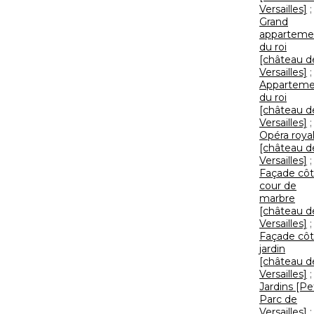
Versailles]
;
Grand
apparteme
du roi
[château d
Versailles]
;
Apparteme
du roi
[château d
Versailles]
;
Opéra roya
[château d
Versailles]
;
Façade cô
cour de
marbre
[château d
Versailles]
;
Façade cô
jardin
[château d
Versailles]
;
Jardins [Pe
Parc de
Versailles]
;