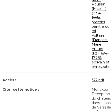
Poussin
(Nicolas)
(1594-
1665),
premier
peintre du
roi
;
Voltaire
(François-
Marie
Arouet,
dit) (1694-
1778),
écrivain et
philosophe
Accès :
322.pdf
Citer cette notice :
Monckton (
Déception 
du château 
dans la bas
de Versaill