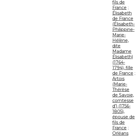
fils de
France
;
Élisabeth
de France
(Élisabeth-
Philippine-
Marie-
Hélène,
dite
Madame
Élisabeth)
(1764-
1794), fille
de France
;
Artois
(Marie-
Thérèse
de Savoie,
comtesse
d’) (1756-
1805),
épouse de
fils de
France
;
Orléans