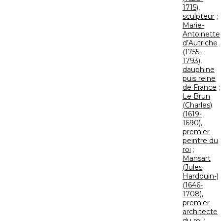
1715),
sculpteur
;
Marie-
Antoinette
d’Autriche
(1755-
1793),
dauphine
puis reine
de France
;
Le Brun
(Charles)
(1619-
1690),
premier
peintre du
roi
;
Mansart
(Jules
Hardouin-)
(1646-
1708),
premier
architecte
du roi
;