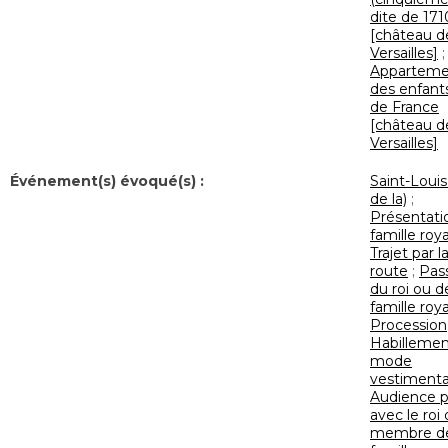
dite de 171
[château d
Versailles]
;
Apparteme
des enfant
de France
[château d
Versailles]
Événement(s) évoqué(s) :
Saint-Louis
de la)
;
Présentatio
famille roy
Trajet par l
route
;
Pas
du roi ou d
famille roy
Procession
Habillemen
mode
vestimenta
Audience p
avec le roi
membre de