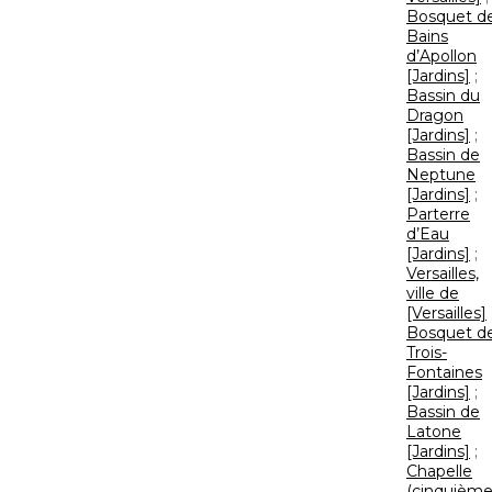
Bosquet d
Bains
d’Apollon
[Jardins]
;
Bassin du
Dragon
[Jardins]
;
Bassin de
Neptune
[Jardins]
;
Parterre
d’Eau
[Jardins]
;
Versailles,
ville de
[Versailles]
Bosquet d
Trois-
Fontaines
[Jardins]
;
Bassin de
Latone
[Jardins]
;
Chapelle
(cinquième