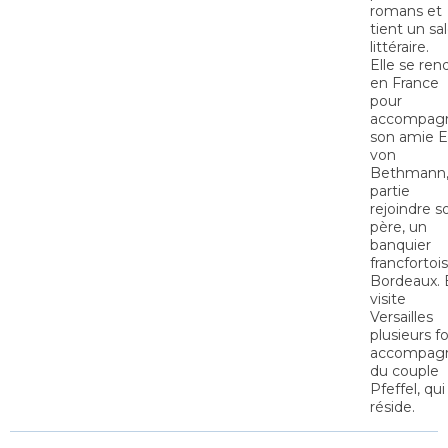
romans et
tient un sa
littéraire.
Elle se ren
en France
pour
accompag
son amie E
von
Bethmann
partie
rejoindre s
père, un
banquier
francfortois
Bordeaux. E
visite
Versailles
plusieurs fo
accompag
du couple
Pfeffel, qui
réside.