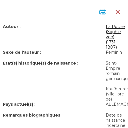
Auteur :
La Roche
(Sophie
von)
(1731-
1807)
Sexe de l'auteur :
Féminin
État(s) historique(s) de naissance :
Saint-
Empire
romain
germaniqu
;
Kaufbeure
(ville libre
de)
Pays actuel(s) :
ALLEMAG
Remarques biographiques :
Date de
naissance
incertaine :