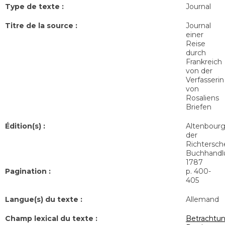
Type de texte :
Journal
Titre de la source :
Journal
einer
Reise
durch
Frankreich
von der
Verfasserin
von
Rosaliens
Briefen
Édition(s) :
Altenbourg,
der
Richtersch
Buchhandl
1787
Pagination :
p. 400-
405
Langue(s) du texte :
Allemand
Champ lexical du texte :
Betrachtu