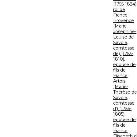
(1755-1824)
roi de
France
;
Provence
(Marie-
Joséphine-
Louise de
Savoie,
comtesse
de) (1753-
1810),
épouse de
fils de
France
;
Artois
(Marie-
Thérèse de
Savoie,
comtesse
d’) (1756-
1805),
épouse de
fils de
France
;
Élisabeth 