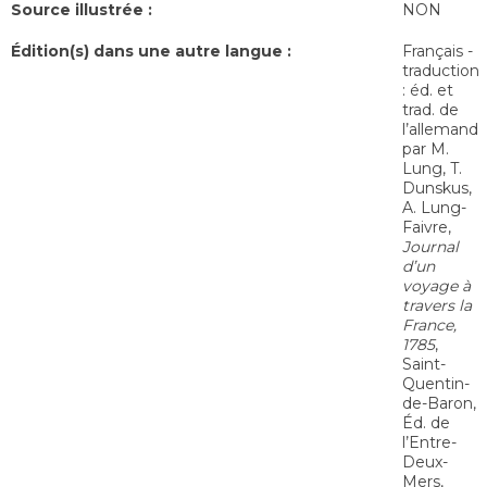
Source illustrée :
NON
Édition(s) dans une autre langue :
Français -
traduction
: éd. et
trad.
de
l’allemand
par M.
Lung, T.
Dunskus,
A. Lung-
Faivre,
Journal
d’un
voyage à
travers la
France,
1785
,
Saint-
Quentin-
de-Baron,
Éd. de
l’Entre-
Deux-
Mers,