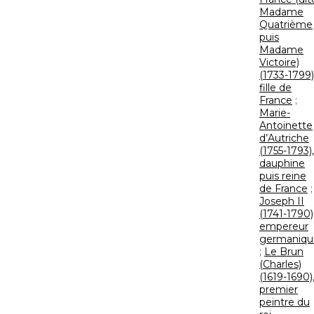
Madame
Quatrième
puis
Madame
Victoire)
(1733-1799)
fille de
France
;
Marie-
Antoinette
d’Autriche
(1755-1793),
dauphine
puis reine
de France
;
Joseph II
(1741-1790)
empereur
germaniqu
;
Le Brun
(Charles)
(1619-1690)
premier
peintre du