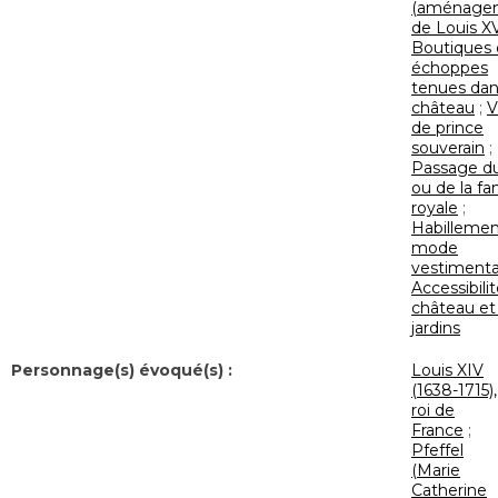
(aménage
de Louis X
Boutiques
échoppes
tenues dan
château
;
V
de prince
souverain
;
Passage du
ou de la fa
royale
;
Habillemen
mode
vestimenta
Accessibili
château et
jardins
Personnage(s) évoqué(s) :
Louis XIV
(1638-1715),
roi de
France
;
Pfeffel
(Marie
Catherine