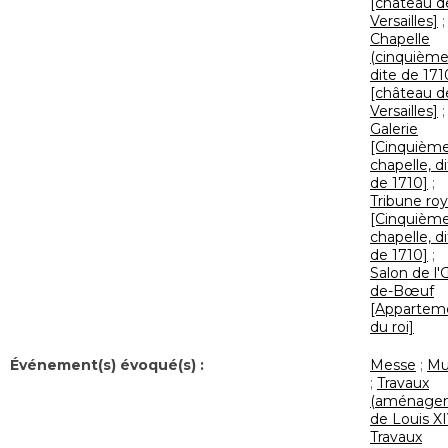
[château d
Versailles]
;
Chapelle
(cinquième
dite de 171
[château d
Versailles]
;
Galerie
[Cinquièm
chapelle, d
de 1710]
;
Tribune roy
[Cinquièm
chapelle, d
de 1710]
;
Salon de l'Œ
de-Bœuf
[Appartem
du roi]
Événement(s) évoqué(s) :
Messe
;
Mu
;
Travaux
(aménage
de Louis XI
Travaux