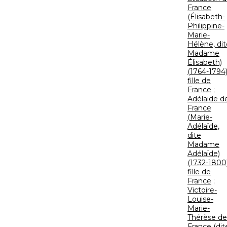
France
(Élisabeth-
Philippine-
Marie-
Hélène, dit
Madame
Élisabeth)
(1764-1794)
fille de
France
;
Adélaïde d
France
(Marie-
Adélaïde,
dite
Madame
Adélaïde)
(1732-1800)
fille de
France
;
Victoire-
Louise-
Marie-
Thérèse de
France (dit