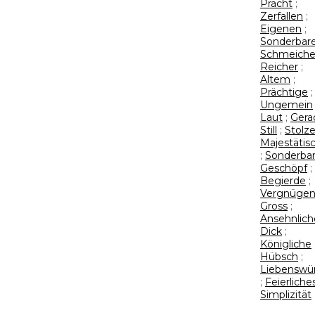
Pracht
;
Zerfallen
;
Eigenen
;
Sonderbar
Schmeiche
Reicher
;
Altem
;
Prächtige
;
Ungemein
Laut
;
Gera
Still
;
Stolz
Majestätis
;
Sonderbar
Geschöpf
;
Begierde
;
Vergnüge
Gross
;
Ansehnlich
Dick
;
Königliche
Hübsch
;
Liebenswü
;
Feierliche
Simplizität