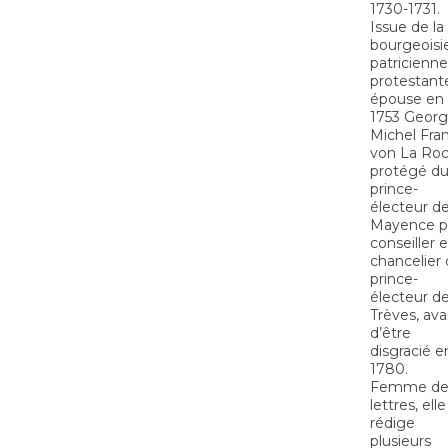
1730-1731.
Issue de la
bourgeoisi
patricienne
protestant
épouse en
1753 Georg
Michel Fra
von La Roc
protégé d
prince-
électeur d
Mayence p
conseiller e
chancelier
prince-
électeur d
Trèves, ava
d’être
disgracié e
1780.
Femme d
lettres, elle
rédige
plusieurs