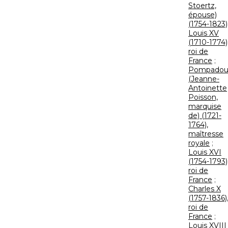
Stoertz,
épouse)
(1754-1823)
Louis XV
(1710-1774)
roi de
France
;
Pompadou
(Jeanne-
Antoinette
Poisson,
marquise
de) (1721-
1764),
maîtresse
royale
;
Louis XVI
(1754-1793)
roi de
France
;
Charles X
(1757-1836)
roi de
France
;
Louis XVIII