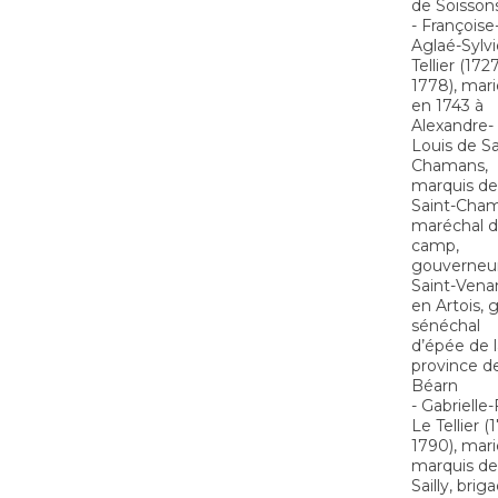
de Soisson
- Françoise
Aglaé-Sylv
Tellier (1727
1778), mar
en 1743 à
Alexandre-
Louis de Sa
Chamans,
marquis de
Saint-Cham
maréchal 
camp,
gouverneu
Saint-Vena
en Artois, 
sénéchal
d’épée de l
province d
Béarn
- Gabrielle-
Le Tellier (
1790), mari
marquis de
Sailly, briga