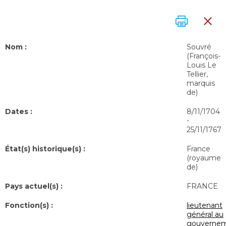
Nom :
Souvré
(François-
Louis Le
Tellier,
marquis
de)
Dates :
8/11/1704
-
25/11/1767
État(s) historique(s) :
France
(royaume
de)
Pays actuel(s) :
FRANCE
Fonction(s) :
lieutenant
général au
gouverne