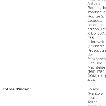
Antoine
Boudet, libr
imprimeur
Roi, rue S.
Jacques,
seconde
édition, 177
XII, p. 600 ;
438.
. Horowski
(Leonhard)
Prosopogr
der
französisch
Hof- und
Machtelite
(1661-1789)
ROM, t. II, 
46-47.
Entrée d'index :
Souvré
(François-
Louis Le
Tellier,