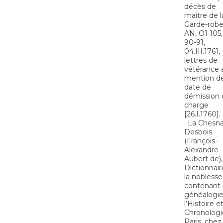
décès de
maître de l
Garde-robe
AN, O1 105,
90-91,
04.III.1761,
lettres de
vétérance 
mention de
date de
démission 
charge
[26.I.1760].
. La Chesn
Desbois
(François-
Alexandre
Aubert de),
Dictionnair
la noblesse
contenant 
généalogie
l’Histoire et
Chronologie 
Paris, chez