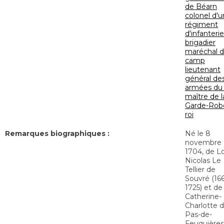
de Béarn
colonel d'u
régiment
d'infanterie
brigadier
maréchal 
camp
lieutenant
général de
armées du 
maître de l
Garde-Rob
roi
Remarques biographiques :
Né le 8
novembre
1704, de Lo
Nicolas Le
Tellier de
Souvré (16
1725) et de
Catherine-
Charlotte 
Pas-de-
Feuquières