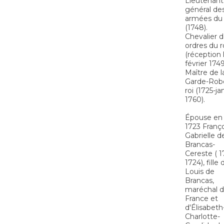
Lieutenant
général de
armées du 
(1748).
Chevalier 
ordres du r
(réception 
février 1749
Maître de l
Garde-Rob
roi (1725-ja
1760).
Épouse en
1723 Franço
Gabrielle d
Brancas-
Cereste ( 1
1724), fille 
Louis de
Brancas,
maréchal 
France et
d'Élisabeth
Charlotte-