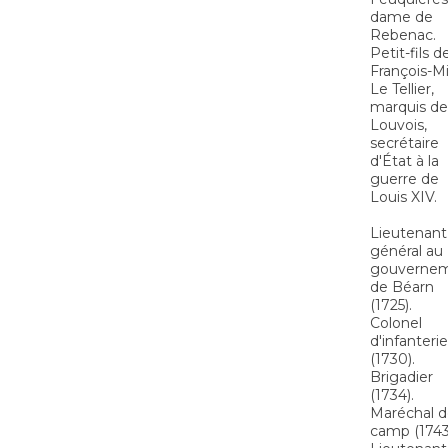
dame de
Rebenac.
Petit-fils d
François-M
Le Tellier,
marquis de
Louvois,
secrétaire
d'État à la
guerre de
Louis XIV.
Lieutenant
général au
gouverne
de Béarn
(1725).
Colonel
d'infanterie
(1730).
Brigadier
(1734).
Maréchal 
camp (1743