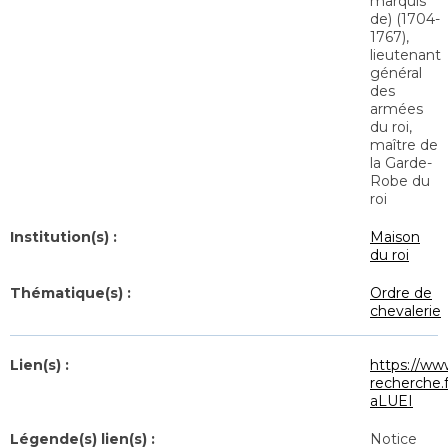
marquis
de) (1704-
1767),
lieutenant
général
des
armées
du roi,
maître de
la Garde-
Robe du
roi
Institution(s) :
Maison
du roi
Thématique(s) :
Ordre de
chevalerie
Lien(s) :
https://ww
recherche
aLUEI
Légende(s) lien(s) :
Notice