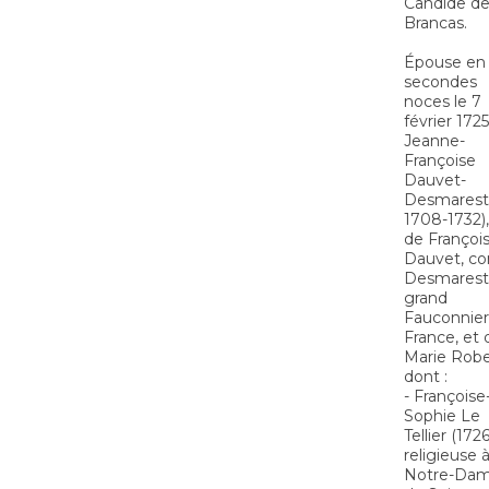
Candide d
Brancas.
Épouse en
secondes
noces le 7
février 1725
Jeanne-
Françoise
Dauvet-
Desmarests
1708-1732), 
de Françoi
Dauvet, c
Desmarest
grand
Fauconnier
France, et 
Marie Robe
dont :
- Françoise
Sophie Le
Tellier (1726
religieuse 
Notre-Da