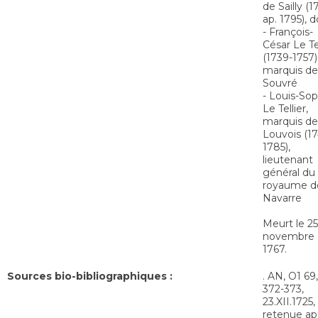
de Sailly (1
ap. 1795), d
- François-
César Le Tel
(1739-1757)
marquis de
Souvré
- Louis-Sop
Le Tellier,
marquis de
Louvois (1
1785),
lieutenant
général du
royaume d
Navarre
Meurt le 25
novembre
1767.
Sources bio-bibliographiques :
. AN, O1 69,
372-373,
23.XII.1725,
retenue ap