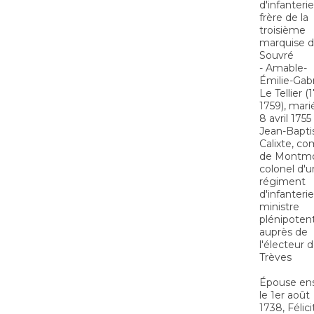
d'infanterie
frère de la
troisième
marquise 
Souvré
- Amable-
Émilie-Gabr
Le Tellier (
1759), mari
8 avril 1755
Jean-Bapti
Calixte, c
de Montmo
colonel d'u
régiment
d'infanterie
ministre
plénipotent
auprès de
l'électeur 
Trèves
Épouse ens
le 1er août
1738, Félici