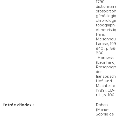
1790 :
dictionnair
prosograph
généalogiq
chronologi
topograph
et heuristi
Paris,
Maisonneu
Larose, 199
840 ; p. 88
886.
. Horowski
(Leonhard)
Prosopogr
der
französisch
Hof- und
Machtelite 
1789), CD
t. II, p. 106.
Entrée d'index :
Rohan
(Marie-
Sophie de