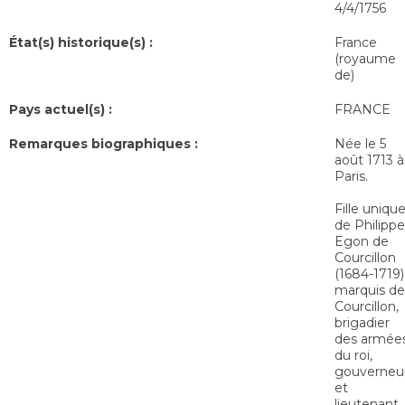
4/4/1756
État(s) historique(s) :
France
(royaume
de)
Pays actuel(s) :
FRANCE
Remarques biographiques :
Née le 5
août 1713 à
Paris.
Fille uniqu
de Philippe
Egon de
Courcillon
(1684-1719)
marquis de
Courcillon,
brigadier
des armée
du roi,
gouverneu
et
lieutenant