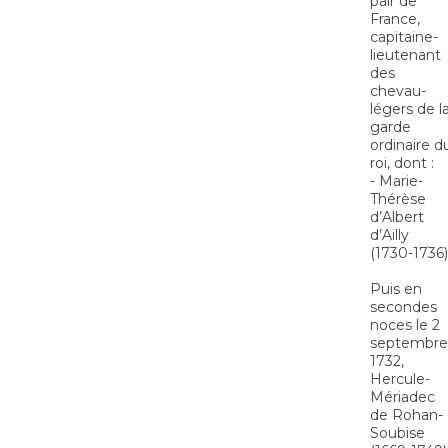
pair de
France,
capitaine-
lieutenant
des
chevau-
légers de l
garde
ordinaire d
roi, dont :
- Marie-
Thérèse
d’Albert
d’Ailly
(1730-1736)
Puis en
secondes
noces le 2
septembre
1732,
Hercule-
Mériadec
de Rohan-
Soubise