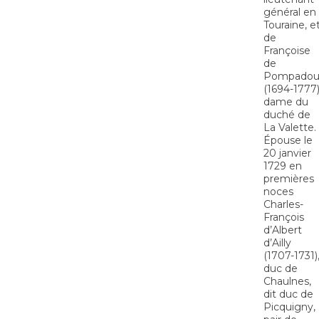
général en
Touraine, e
de
Françoise
de
Pompadou
(1694-1777)
dame du
duché de
La Valette.
Épouse le
20 janvier
1729 en
premières
noces
Charles-
François
d’Albert
d’Ailly
(1707-1731)
duc de
Chaulnes,
dit duc de
Picquigny,