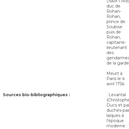
(1669-1749)
duc de
Rohan-
Rohan,
prince de
Soubise
puis de
Rohan,
capitaine-
lieutenant
des
gendarme
de la garde
Meurt à
Paris le 4
avril 1756.
Sources bio-bibliographiques :
. Levantal
(Christophe
Ducs et pai
duchés-pai
laïques à
l’époque
moderne : 