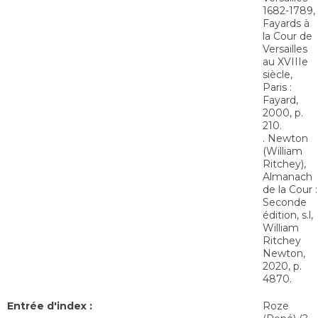
1682-1789,
Fayards à
la Cour de
Versailles
au XVIIIe
siècle,
Paris :
Fayard,
2000, p.
210.
. Newton
(William
Ritchey),
Almanach
de la Cour :
Seconde
édition, s.l,
William
Ritchey
Newton,
2020, p.
4870.
Entrée d'index :
Roze