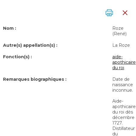
Nom :
Roze
(René)
Autre(s) appellation(s) :
La Roze
Fonction(s) :
aide-
apothicaire
du roi
Remarques biographiques :
Date de
naissance
inconnue.
Aide-
apothicaire
du roi dès
décembre
1727.
Distillateur
du