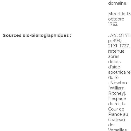
domaine.
Meurt le 13
octobre
1763.
Sources bio-bibliographiques :
. AN, O1 71,
p. 393,
21.XII.1727,
retenue
après
décès
d’aide-
apothicaire
du roi.
. Newton
(William
Ritchey),
L’espace
du roi, La
Cour de
France au
château
de
Versailles