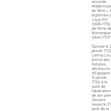
seconde
Mademoise
de Blois », f
légitimée 
Louis XIV
(1638-1715)
de Mme d
Montespa
(1640-1707)
Épouse le 
janvier 1722
Lerma Loui
prince des
Asturies,
devenu roi
d’Espagne 
15 janvier
1724, à la
suite de
l’abdication
de son pèr
Devient
veuve le 31
août de la