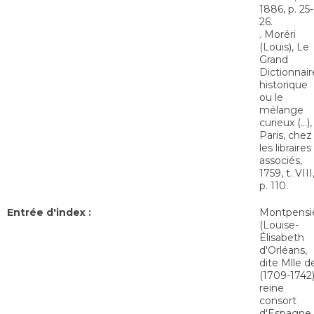
1886, p. 25-
26.
. Moréri
(Louis), Le
Grand
Dictionnair
historique
ou le
mélange
curieux (…),
Paris, chez
les libraires
associés,
1759, t. VIII
p. 110.
Entrée d'index :
Montpensi
(Louise-
Élisabeth
d'Orléans,
dite Mlle d
(1709-1742)
reine
consort
d'Espagne