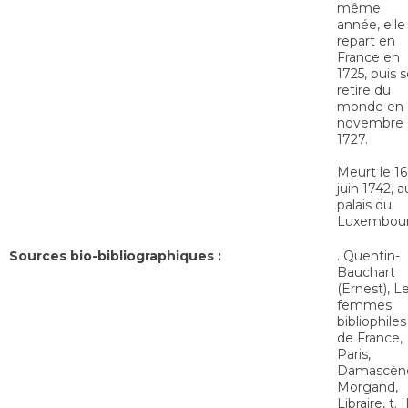
même
année, elle
repart en
France en
1725, puis 
retire du
monde en
novembre
1727.
Meurt le 16
juin 1742, a
palais du
Luxembour
Sources bio-bibliographiques :
. Quentin-
Bauchart
(Ernest), L
femmes
bibliophiles
de France,
Paris,
Damascèn
Morgand,
Libraire, t. II