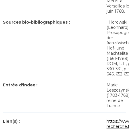
Meurt à
Versailles l
juin 1768.
Sources bio-bibliographiques :
. Horowski
(Leonhard)
Prosopogr
der
französisch
Hof- und
Machtelite
(1661-1789)
ROM, t. II, 
330-331, p.
646, 652-65
Entrée d'index :
Marie
Leszczyns
(1703-1768)
reine de
France
Lien(s) :
https://ww
recherche