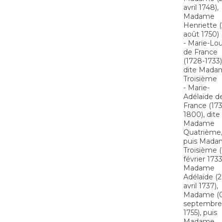
avril 1748),
Madame
Henriette 
août 1750)
- Marie-Lou
de France
(1728-1733)
dite Mada
Troisième
- Marie-
Adélaïde d
France (173
1800), dite
Madame
Quatrième
puis Mada
Troisième (
février 1733
Madame
Adélaïde (
avril 1737),
Madame (
septembre
1755), puis
Madame