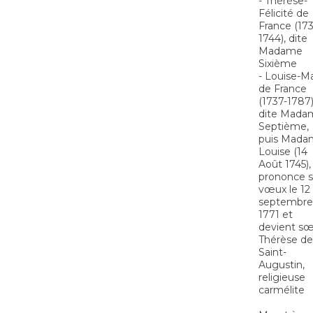
- Thérèse-
Félicité de
France (173
1744), dite
Madame
Sixième
- Louise-Ma
de France
(1737-1787)
dite Mada
Septième,
puis Mada
Louise (14
Août 1745),
prononce 
vœux le 12
septembre
1771 et
devient s
Thérèse de
Saint-
Augustin,
religieuse
carmélite