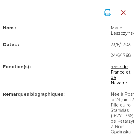
Nom :
Marie
Leszczyns
Dates :
23/6/1703
-
24/6/1768
Fonction(s) :
reine de
France et
de
Navarre
Remarques biographiques :
Née à Pos
le 23 juin 1
Fille du roi
Stanislas
(1677-1766)
de Katarzy
Z Bnin
Opalinska