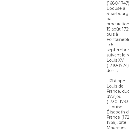
(1680-1747)
Épouse à
Strasbourg
par
procuration
15 août 172
puis à
Fontainebl
le 5
septembre
suivant le r
Louis XV
(1710-1774)
dont :
- Philippe-
Louis de
France, du
d’Anjou
(1730–1733)
- Louise-
Élisabeth 
France (172
1759), dite
Madame,