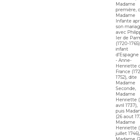
Madame
première, 
Madame
Infante ap
son maria
avec Phili
Ier de Par
(1720-1765)
infant
d’Espagne
- Anne-
Henriette 
France (17
1752), dite
Madame
Seconde,
Madame
Henriette 
avril 1737),
puis Mada
(26 aout 17
Madame
Henriette (
juillet 1746),
Madame (