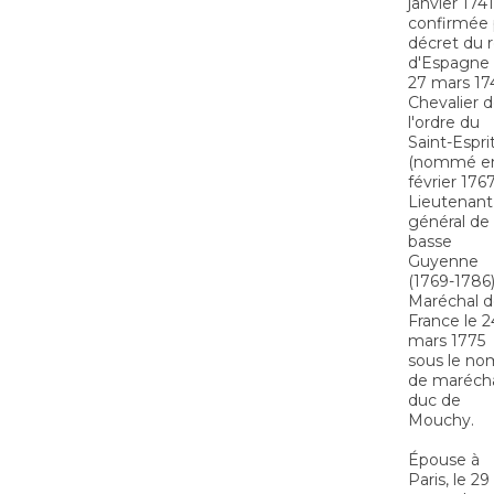
janvier 1741
confirmée 
décret du r
d'Espagne
27 mars 17
Chevalier 
l'ordre du
Saint-Espri
(nommé e
février 1767
Lieutenant
général de
basse
Guyenne
(1769-1786)
Maréchal 
France le 2
mars 1775
sous le no
de marécha
duc de
Mouchy.
Épouse à
Paris, le 29