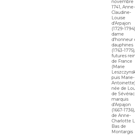
novembre
1741, Anne-
Claudine-
Louise
d'Arpajon
(1729-1794)
dame
d'honneur 
dauphines
(1763-1775)
futures rei
de France
(Marie
Leszczyns
puis Marie-
Antoinette)
née de Lou
de Sévérac
marquis
d'Arpajon
(1667-1736),
de Anne-
Charlotte 
Bas de
Montargis