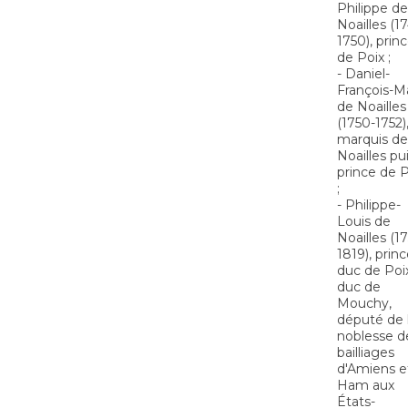
Philippe de
Noailles (1
1750), prin
de Poix ;
- Daniel-
François-M
de Noailles
(1750-1752)
marquis de
Noailles pu
prince de P
;
- Philippe-
Louis de
Noailles (1
1819), princ
duc de Poi
duc de
Mouchy,
député de 
noblesse d
bailliages
d'Amiens e
Ham aux
États-