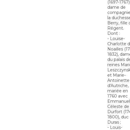
(1697-1767)
dame de
compagnie
la duchess
Berry, fille
Régent.
Dont :
- Louise-
Charlotte 
Noailles (1
1832), dam
du palais d
reines Mari
Leszczyns
et Marie-
Antoinette
d'Autriche,
mariée en
1760 avec
Emmanuel
Céleste de
Durfort (17
1800), duc
Duras ;
- Louis-