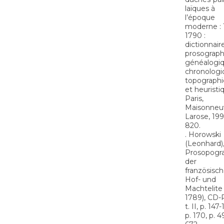
laïques à
l’époque
moderne : 
1790 :
dictionnair
prosograph
généalogiq
chronologi
topograph
et heuristi
Paris,
Maisonneu
Larose, 199
820.
. Horowski
(Leonhard)
Prosopogr
der
französisch
Hof- und
Machtelite 
1789), CD
t. II, p. 147-
p. 170, p. 4