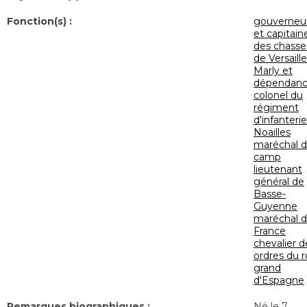
Fonction(s) :
gouverneu
et capitain
des chasse
de Versaille
Marly et
dépendanc
colonel du
régiment
d'infanterie
Noailles
maréchal 
camp
lieutenant
général de
Basse-
Guyenne
maréchal 
France
chevalier d
ordres du r
grand
d'Espagne
Remarques biographiques :
Né le 7