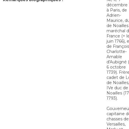
décembre 
à Paris, de
Adrien-
Maurice, d
de Noailles
maréchal 
France (+ l
juin 1766), 
de Françoi
Charlotte-
Amable
d'Aubigné (
6 octobre
1739). Frèr
cadet de L
de Noailles
IVe duc de
Noailles (17
1793).
Gouverneu
capitaine d
chasses de
Versailles,