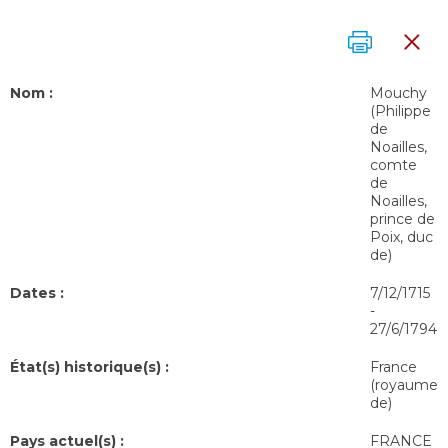
Nom :
Mouchy
(Philippe
de
Noailles,
comte
de
Noailles,
prince de
Poix, duc
de)
Dates :
7/12/1715
-
27/6/1794
État(s) historique(s) :
France
(royaume
de)
Pays actuel(s) :
FRANCE