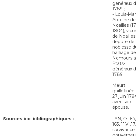
généraux 
1789 ;
- Louis-Mar
Antoine de
Noailles (1
1804), vic
de Noailles
député de 
noblesse d
bailliage de
Nemours a
États-
généraux 
1789.
Meurt
guillotinée 
27 juin 179
avec son
épouse.
Sources bio-bibliographiques :
. AN, O1 64, 
163, 11.VI.1
survivance
gouverneur