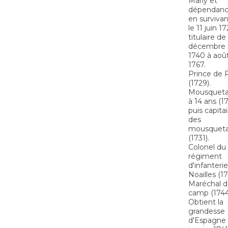
Marly et
dépendanc
en surviva
le 11 juin 17
titulaire de
décembre
1740 à aoû
1767.
Prince de 
(1729).
Mousqueta
à 14 ans (1
puis capita
des
mousqueta
(1731).
Colonel du
régiment
d'infanteri
Noailles (17
Maréchal 
camp (1744
Obtient la
grandesse
d'Espagne 