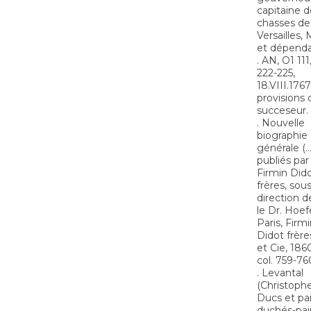
capitaine d
chasses de
Versailles, 
et dépenda
. AN, O1 111,
222-225,
18.VIII.1767
provisions 
succeseur.
. Nouvelle
biographie
générale (...
publiés pa
Firmin Did
frères, sous
direction d
le Dr. Hoef
Paris, Firm
Didot frères
et Cie, 1860,
col. 759-76
. Levantal
(Christophe
Ducs et pai
duchés-pai