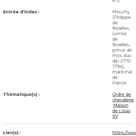
672.
Entrée d'index :
Mouchy
(Philippe
de
Noailles,
comte
de
Noailles,
prince de
Poix, duc
de) (1715-
1794),
maréchal
de
France
Thématique(s) :
Ordre de
chevalerie
;
Maison
de Louis
XV
Lien(s) :
https://ww