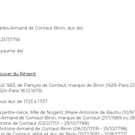
arles-Armand de Gontaut-Biron, duc de)
-
23/7/1756
royaume de)
écuyer du Régent
ût 1663, de François de Gontaut, marquis de Biron (1629–Paris 22.
1624–Paris 18.12.1679).
puis duc de 1723 à 1737.
petite-nièce, Mlle de Nogent (Marie-Antonine de Bautru (10/9/1666
s-Armand de Gontaut-Biron, marquis de Gontaut (21/1/1689 ou 28
ntoine de Gontaut (02/2/1701 – 29/10/1788)
 Antoine-Armand de Gontaut-Biron (08/10/1708 – 25/10/1798)
uis de Gontaut, abbé et duc de Biron (15/12/1692 – 20/8/1777)