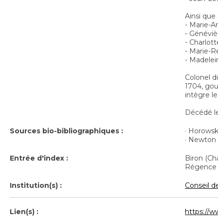
Ainsi que c
- Marie-A
- Généviè
- Charlot
- Marie-R
- Madelei
Colonel d
1704, gou
intègre l
Décédé le 
Sources bio-bibliographiques :
· Horowsk
· Newton (
Entrée d'index :
Biron (Ch
Régence 
Institution(s) :
Conseil d
Lien(s) :
https://w