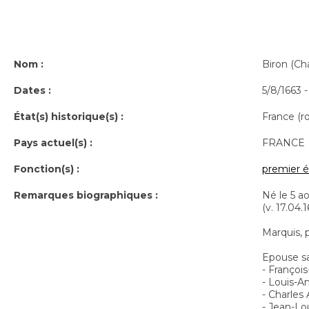
Nom :
Biron (Ch
Dates :
5/8/1663
État(s) historique(s) :
France (
Pays actuel(s) :
FRANCE
Fonction(s) :
premier 
Remarques biographiques :
Né le 5 ao
(v. 17.04.
Marquis, 
Epouse sa 
- Françoi
- Louis-A
- Charles
- Jean-Lo