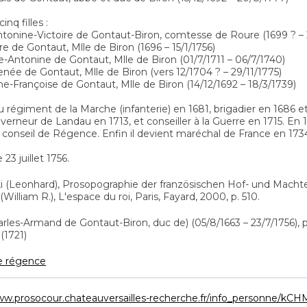
inq filles :
ntonine-Victoire de Gontaut-Biron, comtesse de Roure (1699 ? – 
re de Gontaut, Mlle de Biron (1696 – 15/1/1756)
te-Antonine de Gontaut, Mlle de Biron (01/7/1711 – 06/7/1740)
enée de Gontaut, Mlle de Biron (vers 12/1704 ? – 29/11/1775)
ne-Françoise de Gontaut, Mlle de Biron (14/12/1692 – 18/3/1739)
u régiment de la Marche (infanterie) en 1681, brigadier en 1686 
verneur de Landau en 1713, et conseiller à la Guerre en 1715. En
e conseil de Régence. Enfin il devient maréchal de France en 1734
23 juillet 1756.
i (Leonhard), Prosopographie der französischen Hof- und Machtelite
William R.), L'espace du roi, Paris, Fayard, 2000, p. 510.
arles-Armand de Gontaut-Biron, duc de) (05/8/1663 – 23/7/1756)
(1721)
e régence
ww.prosocour.chateauversailles-recherche.fr/info_personne/k