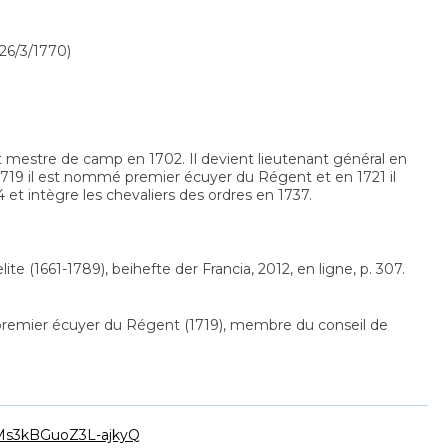
26/3/1770)
et mestre de camp en 1702. Il devient lieutenant général en
 1719 il est nommé premier écuyer du Régent et en 1721 il
 et intègre les chevaliers des ordres en 1737.
 (1661-1789), beihefte der Francia, 2012, en ligne, p. 307.
, premier écuyer du Régent (1719), membre du conseil de
CHMs3kBGuoZ3L-ajkyQ