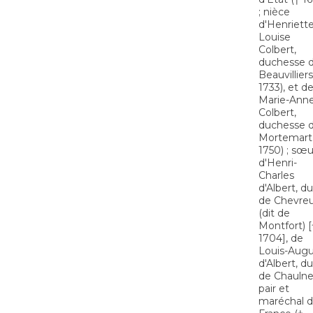
; nièce
d'Henriette
Louise
Colbert,
duchesse 
Beauvilliers
1733), et d
Marie-Ann
Colbert,
duchesse 
Mortemart
1750) ; sœu
d'Henri-
Charles
d'Albert, d
de Chevre
(dit de
Montfort) [
1704], de
Louis-Aug
d'Albert, d
de Chaulne
pair et
maréchal 