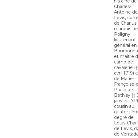
fils aîné de
Charles-
Antoine de
Lévis, com
de Charlus 
marquis de
Poligny,
lieutenant
général en
Bourbonna
et maître 
camp de
cavalerie (
avril 1719) e
de Marie-
Françoise-
Paule de
Béthisy († 
janvier 1719)
cousin au
quatorziè
degré de
Louis-Char
de Lévis, d
de Ventad