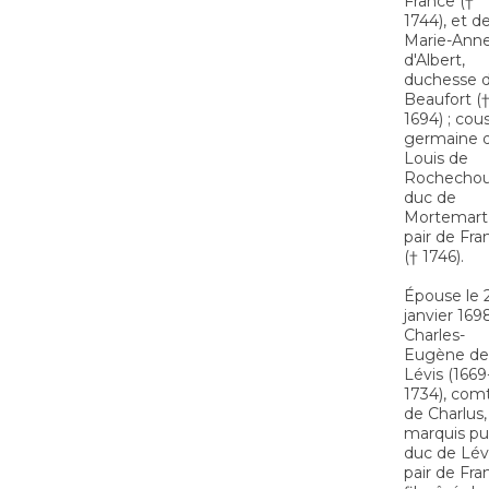
France (†
1744), et d
Marie-Ann
d'Albert,
duchesse 
Beaufort (
1694) ; cou
germaine 
Louis de
Rochechou
duc de
Mortemart
pair de Fra
(† 1746).
Épouse le 
janvier 169
Charles-
Eugène de
Lévis (1669
1734), com
de Charlus,
marquis pu
duc de Lévi
pair de Fra