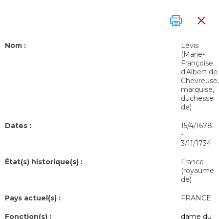
Nom :
Lévis
(Marie-
Françoise
d'Albert de
Chevreuse,
marquise,
duchesse
de)
Dates :
15/4/1678
-
3/11/1734
État(s) historique(s) :
France
(royaume
de)
Pays actuel(s) :
FRANCE
Fonction(s) :
dame du