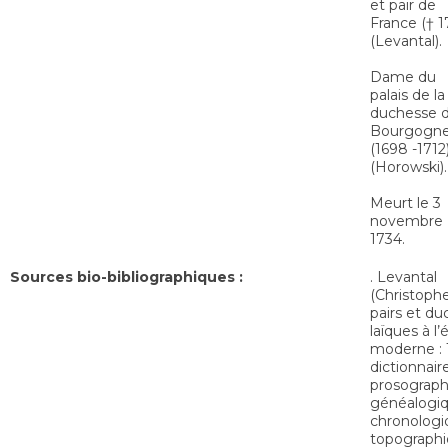
et pair de
France († 1
(Levantal).
Dame du
palais de la
duchesse 
Bourgogn
(1698 -1712
(Horowski).
Meurt le 3
novembre
1734.
Sources bio-bibliographiques :
. Levantal
(Christophe
pairs et du
laïques à l
moderne : 
dictionnair
prosograph
généalogiq
chronologi
topographi