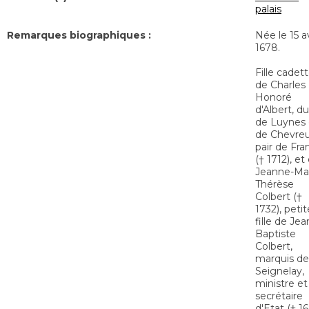
palais
Remarques biographiques :
Née le 15 av
1678.
Fille cadet
de Charles
Honoré
d'Albert, d
de Luynes 
de Chevreu
pair de Fra
(† 1712), et
Jeanne-Mar
Thérèse
Colbert (†
1732), petit
fille de Jea
Baptiste
Colbert,
marquis de
Seignelay,
ministre et
secrétaire
d'Etat († 1