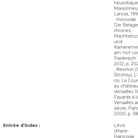
heuristique,
Maisonneu
Larose, 1996
. Horowski 
Die Belage
thrones,
Machtstru
und
Karrierem
am Hof vo
Frankreich 
2012, p. 202
. Newton (
Ritchey), L
roi, La Cou
au château
Versailles 
Fayards à l
Versailles 
siècle, Pari
2000, p. 38
Entrée d'index :
Lévis
(Marie-
Françoise