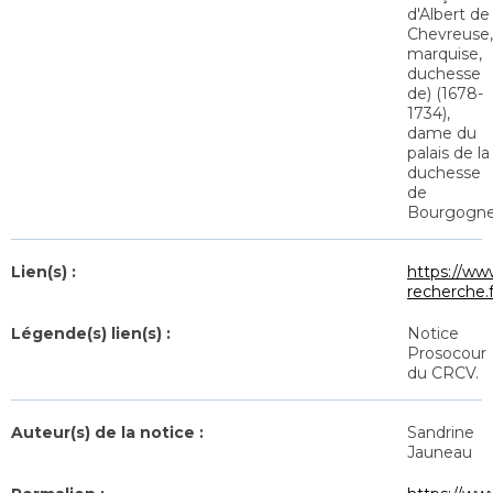
d'Albert de
Chevreuse,
marquise,
duchesse
de) (1678-
1734),
dame du
palais de la
duchesse
de
Bourgogn
Lien(s) :
https://ww
recherche
Légende(s) lien(s) :
Notice
Prosocour
du CRCV.
Auteur(s) de la notice :
Sandrine
Jauneau