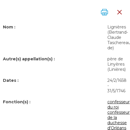
Nom :
Lignières
(Bertrand-
Claude
Tascherea
de)
Autre(s) appellation(s) :
père de
Linyères
(Linières)
Dates :
24/2/1658
-
31/5/1746
Fonction(s) :
confesseur
du roi
confesseur
de la
duchesse
d'Orléans