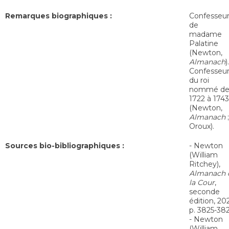
Remarques biographiques :
Confesseu
de
madame
Palatine
(Newton,
Almanach
).
Confesseu
du roi
nommé d
1722 à 1743
(Newton,
Almanach
;
Oroux).
Sources bio-bibliographiques :
- Newton
(William
Ritchey),
Almanach 
la Cour
,
seconde
édition, 20
p. 3825-382
- Newton
(William