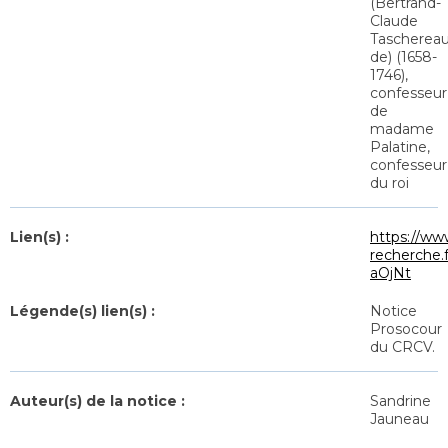
(Bertrand-
Claude
Tascherea
de) (1658-
1746),
confesseur
de
madame
Palatine,
confesseur
du roi
Lien(s) :
https://ww
recherche
aOjNt
Légende(s) lien(s) :
Notice
Prosocour
du CRCV.
Auteur(s) de la notice :
Sandrine
Jauneau