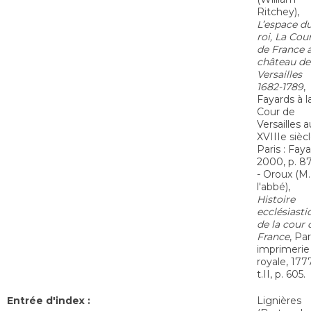
Ritchey),
L’espace d
roi, La Cou
de France 
château de
Versailles
1682-1789
,
Fayards à l
Cour de
Versailles a
XVIIIe siècl
Paris : Faya
2000, p. 87
- Oroux (M.
l'abbé),
Histoire
ecclésiasti
de la cour 
France
, Par
imprimerie
royale, 1777
t.II, p. 605.
Entrée d'index :
Lignières