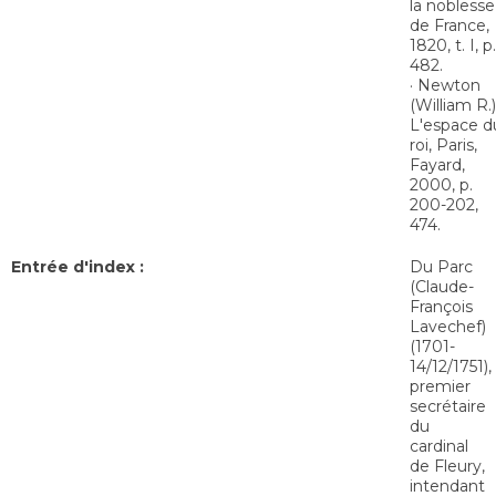
la noblesse
de France,
1820, t. I, p.
482.
· Newton
(William R.)
L'espace d
roi, Paris,
Fayard,
2000, p.
200-202,
474.
Entrée d'index :
Du Parc
(Claude-
François
Lavechef)
(1701-
14/12/1751),
premier
secrétaire
du
cardinal
de Fleury,
intendant