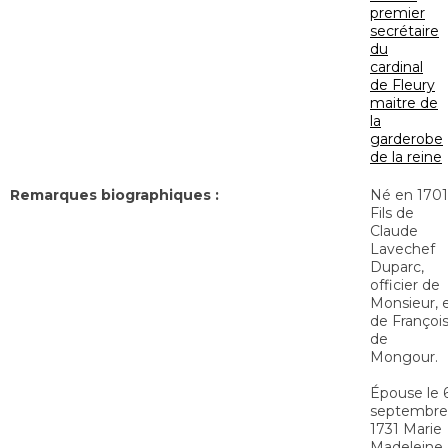
premier
secrétaire
du
cardinal
de Fleury
maitre de
la
garderobe
de la reine
Remarques biographiques :
Né en 1701
Fils de
Claude
Lavechef
Duparc,
officier de
Monsieur, 
de Françoi
de
Mongour.
Épouse le 
septembre
1731 Marie
Madeleine