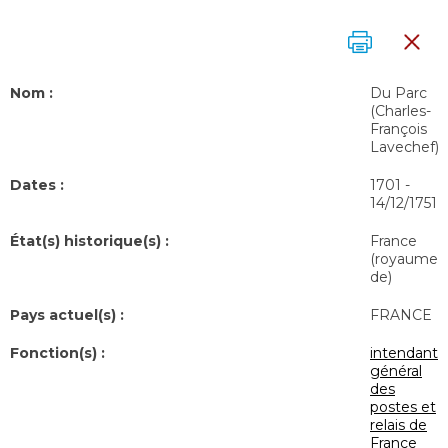
Nom :
Du Parc
(Charles-
François
Lavechef)
Dates :
1701
-
14/12/1751
État(s) historique(s) :
France
(royaume
de)
Pays actuel(s) :
FRANCE
Fonction(s) :
intendant
général
des
postes et
relais de
France