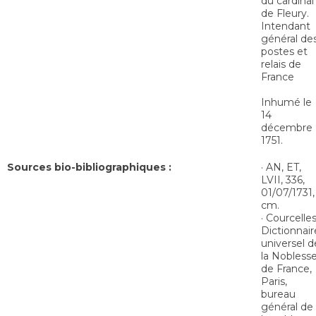
du cardinal
de Fleury.
Intendant
général de
postes et
relais de
France
Inhumé le
14
décembre
1751.
Sources bio-bibliographiques :
· AN, ET,
LVII, 336,
01/07/1731,
cm.
· Courcelles
Dictionnair
universel d
la Nobless
de France,
Paris,
bureau
général de