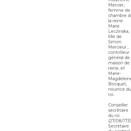
Mercier,
femme de
chambre d
la reine
Marie
Leczinska,
fille de
Simon
Mercieur ,
contrôleur
général de 
maison de 
reine, et
Marie-
Magdelein
Bocquet,
nourrice d
roi.
Conseiller
secrétaire
du roi
(27/08/1733
Secrétaire