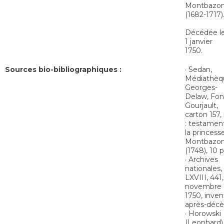
Montbazo
(1682-1717)
Décédée l
1 janvier
1750.
Sources bio-bibliographiques :
· Sedan,
Médiathèq
Georges-
Delaw, Fo
Gourjault,
carton 157,
: testamen
la princess
Montbazo
(1748), 10 p
· Archives
nationales,
LXVIII, 441,
novembre
1750, inven
après-décè
· Horowski
(Leonhard)