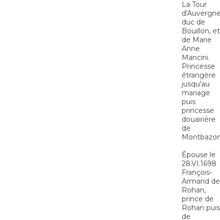
La Tour
d'Auvergne
duc de
Bouillon, et
de Marie
Anne
Mancini.
Princesse
étrangère
jusqu'au
mariage
puis
princesse
douairière
de
Montbazon
Épouse le
28.VI.1698
François-
Armand de
Rohan,
prince de
Rohan puis
de