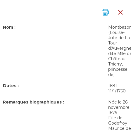
Nom :
Montbazo
(Louise-
Julie de La
Tour
d'Auvergne
dite Mlle d
Château-
Thierry,
princesse
de)
Dates :
1681
-
11/1/1750
Remarques biographiques :
Née le 26
novembre
1679.
Fille de
Godefroy
Maurice de