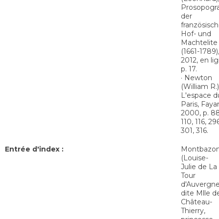
Prosopogr
der
französisch
Hof- und
Machtelite
(1661-1789)
2012, en li
p. 17.
· Newton
(William R.)
L'espace du
Paris, Fayar
2000, p. 88
110, 116, 296
301, 316.
Entrée d'index :
Montbazo
(Louise-
Julie de La
Tour
d'Auvergne
dite Mlle d
Château-
Thierry,