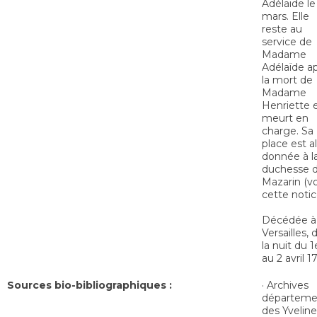
Adélaïde le
mars. Elle
reste au
service de
Madame
Adélaïde a
la mort de
Madame
Henriette 
meurt en
charge. Sa
place est a
donnée à l
duchesse 
Mazarin (vo
cette notic
Décédée à
Versailles, 
la nuit du 1
au 2 avril 1
Sources bio-bibliographiques :
· Archives
départeme
des Yveline