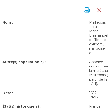
Nom :
Maillebois
(Louise-
Marie-
Emmanuel
de Tourzel
d'Alègre,
marquise
de)
Autre(s) appellation(s) :
Appelée
communé
la marécha
Maillebois 
partir de fé
1741).
Dates :
1692
-
1/4/1756
État(s) historique(s) :
France