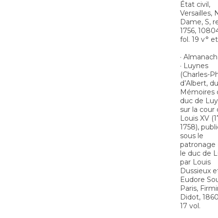
État civil,
Versailles, 
Dame, S, r
1756, 1080
fol. 19 v° e
· Almanach 
· Luynes
(Charles-Ph
d’Albert, du
Mémoires 
duc de Lu
sur la cour
Louis XV (1
1758), publ
sous le
patronage 
le duc de 
par Louis
Dussieux e
Eudore Sou
Paris, Firm
Didot, 1860
17 vol.