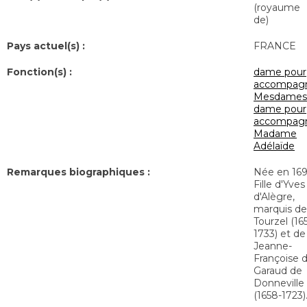
(royaume
de)
Pays actuel(s) :
FRANCE
Fonction(s) :
dame pour
accompag
Mesdames
dame pour
accompag
Madame
Adélaïde
Remarques biographiques :
Née en 169
Fille d'Yves
d'Alègre,
marquis de
Tourzel (16
1733) et de
Jeanne-
Françoise 
Garaud de
Donneville
(1658-1723)