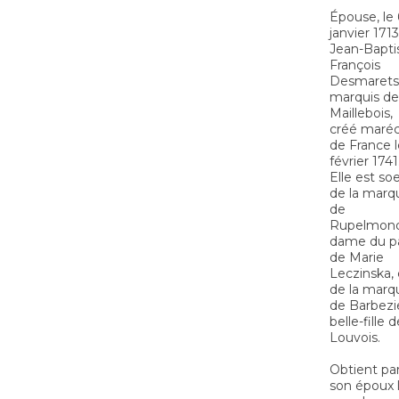
Épouse, le 
janvier 1713
Jean-Bapti
François
Desmarets
marquis de
Maillebois,
créé maréc
de France l
février 1741
Elle est so
de la marq
de
Rupelmond
dame du pa
de Marie
Leczinska, 
de la marq
de Barbezi
belle-fille d
Louvois.
Obtient pa
son époux 