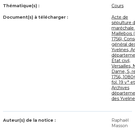
Thématique(s) :
Cours
Document(s) à télécharger :
Acte de
sépulture d
maréchale
Maillebois (
1756), Conse
général de
Yvelines, A
départemen
État civil,
Versailles, 
Dame, S, r
1756, 1080
fol. 19 v° e
Archives
départeme
des Yveline
Auteur(s) de la notice :
Raphaël
Masson