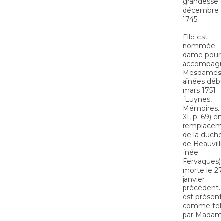
grandesse
décembre
1745.
Elle est
nommée
dame pour
accompag
Mesdames
aînées déb
mars 1751
(Luynes,
Mémoires, 
XI, p. 69) e
remplace
de la duch
de Beauvill
(née
Fervaques)
morte le 2
janvier
précédent. 
est présen
comme tel
par Mada