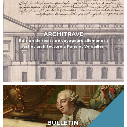
ARCHITRAVE
Édition de r
écits de voyageurs allemands :
art et architecture à Paris et Versailles
BULLETIN