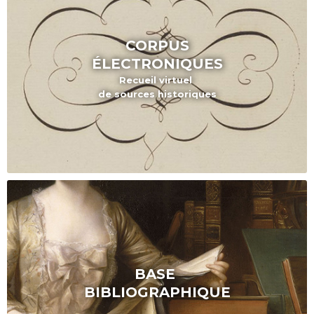
CORPUS
ÉLECTRONIQUES
Recueil virtuel
de sources historiques
BASE
BIBLIOGRAPHIQUE