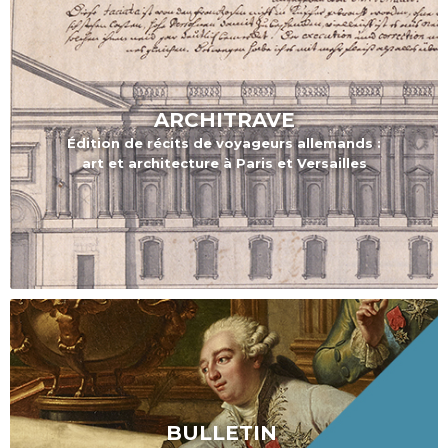
ARCHITRAVE
Édition de r
écits de voyageurs allemands :
art et architecture à Paris et Versailles
BULLETIN