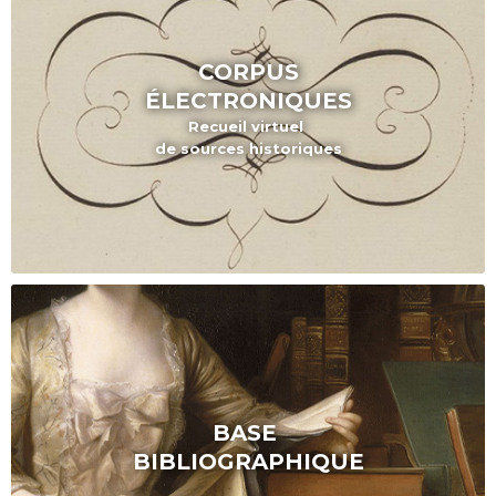
CORPUS
ÉLECTRONIQUES
Recueil virtuel
de sources historiques
BASE
BIBLIOGRAPHIQUE